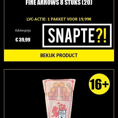
FIRE ARROWS 8 STUKS (20)
LVC-ACTIE: 1 PAKKET VOOR 19,99€
Adviesprijs
€ 39,99
BEKIJK PRODUCT